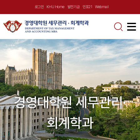
로그인
KHU Home
발전기금
인포21
Webmail
학과소개
학과소개
교육과정
학과장 인사말
학사안내
입학안내
학과장 소개 및 이력
주요교과목
입학상담실
커뮤니티
경영대학원 세무관리·
교수진
졸업요건
졸업생 인터뷰
공지사항
학과비전
회계학과
재학생 인터뷰
자료실
FAQ(자주하는 질문)
포토갤러리